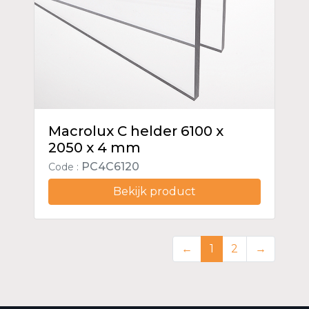
Macrolux C helder 6100 x
2050 x 4 mm
PC4C6120
Code :
Bekijk product
←
1
2
→