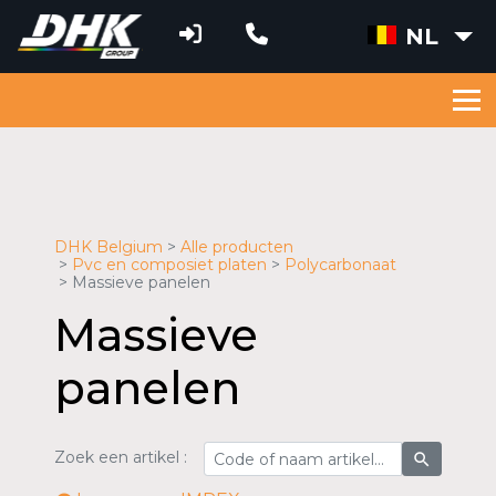
NL
DHK Belgium
Alle producten
Pvc en composiet platen
Polycarbonaat
Massieve panelen
Massieve
panelen
Zoek een artikel :
search