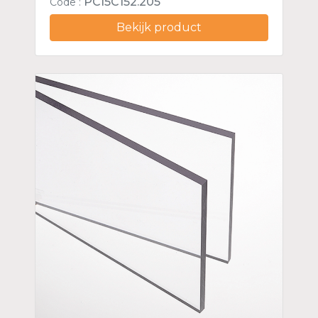
PCI5C152.205
Code :
Bekijk product