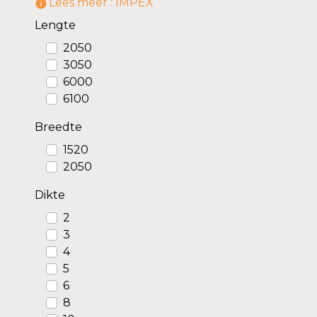
Lees meer : IMPEX
information_outline
Lengte
2050
3050
6000
6100
Breedte
1520
2050
Dikte
2
3
4
5
6
8